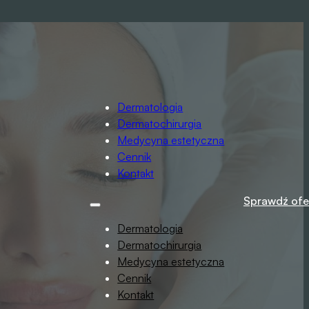
Dermatologia
Dermatochirurgia
Medycyna estetyczna
Cennik
Kontakt
Sprawdź ofe
Dermatologia
Dermatochirurgia
Medycyna estetyczna
Cennik
Kontakt