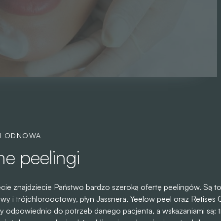
 I ODNOWA
e peelingi
ie znajdziecie Państwo bardzo szeroką ofertę peelingów. Są to
lowy i trójchlorooctowy, płyn Jassnera, Yeelow peel oraz Retises 
y odpowiednio do potrzeb danego pacjenta, a wskazaniami są: t