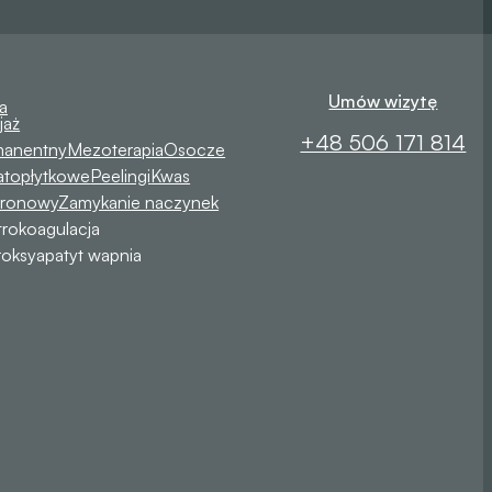
Umów wizytę
a
jaż
+48 506 171 814
manentny
Mezoterapia
Osocze
atopłytkowe
Peelingi
Kwas
uronowy
Zamykanie naczynek
trokoagulacja
oksyapatyt wapnia