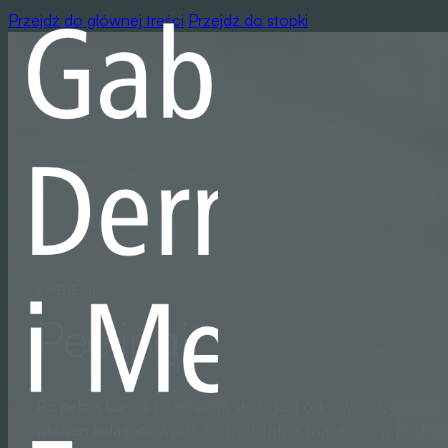
Przejdź do głównej treści
Przejdź do stopki
ZABIEGI
Peelingi
Po pełnej kuracji peelingiem skóra jest odnowiona, gładsz
włókien kolagenowych, co ma istotne znaczenie w profilak