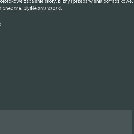
 łojotokowe zapalenie skóry, blizny i przebarwienia potrądzikowe,
łoneczne, płytkie zmarszczki.
ę