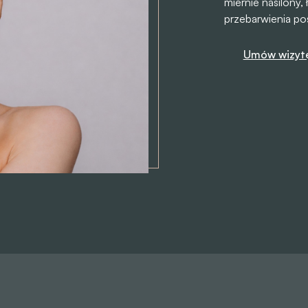
miernie nasilony,
przebarwienia pos
Umów wizyt