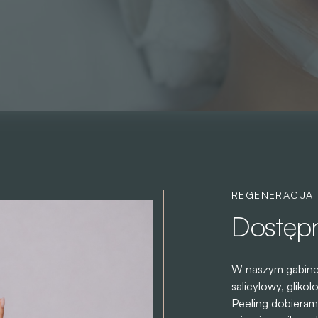
REGENERACJA
Dostępn
W naszym gabinec
salicylowy, gliko
Peeling dobieram