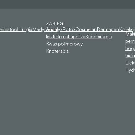
ZABIEGI
ermatochirurgia
Medycyna
Aqualyx
Botox
Cosmelan
Dermapen
Korekcj
Maki
kształtu ust
Lipoliza
Kriochirurgia
per
Kwas polimerowy
bog
Krioterapia
hial
Elek
Hydr