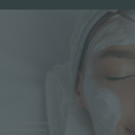
a i pobudzona do syntezy
tyce antystarzeniowej.