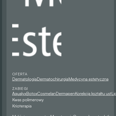
OFERTA
Dermatologia
Dermatochirurgia
Medycyna estetyczna
ZABIEGI
Aqualyx
Botox
Cosmelan
Dermapen
Korekcja kształtu ust
Li
Kwas polimerowy
Krioterapia