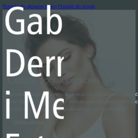
Przejdź do głównej treści
Przejdź do stopki
ZABIEGI
Osocze bogatopłytkowe
Po mezoterapii osoczem obserwuje się poprawioną gęstość i
oraz fakturę i koloryt. Nasze osocze jest produktem całkowic
czemu nie istnieje źadne ryzyko alergii czy nietolerancji.
Umów wizytę