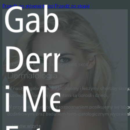
Przejdź do głównej treści
Przejdź do stopki
DIAGNOSTYKA I LECZENIE CHORÓB SKÓRY
Dermatologia
W naszym gabinecie diagnozujemy i leczymy choroby skóry,
śluzowych. Naszymi pacjentami są dorośli i dzieci.
W przypadku trudności z rozpoznaniem posiłkujemy się labo
dodatkowymi oraz badaniem histo-patologicznym wycinka s
Umów wizytę