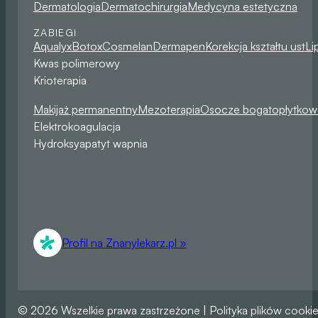
Dermatologia
Dermatochirurgia
Medycyna estetyczna
ZABIEGI
Aqualyx
Botox
Cosmelan
Dermapen
Korekcja kształtu ust
Li
Kwas polimerowy
Krioterapia
Makijaż permanentny
Mezoterapia
Osocze bogatopłytkow
Elektrokoagulacja
Hydroksyapatyt wapnia
Profil na Znanylekarz.pl »
© 2026 Wszelkie prawa zastrzeżone | Polityka plików cooki