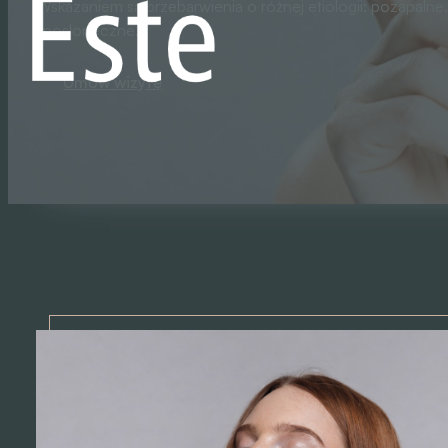
Wskazaniem są przebarwienia o różnej etiologii: pozapalne
i posłoneczne.
Umów wizytę