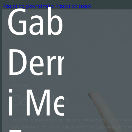
Przejdź do głównej treści
Przejdź do stopki
ZABIEGI
Cosmelan
To jedna z najnowocześniejszych i najbardziej skutecznyc
z przebarwieniami skóry. Zabieg można przeprowadzić o ka