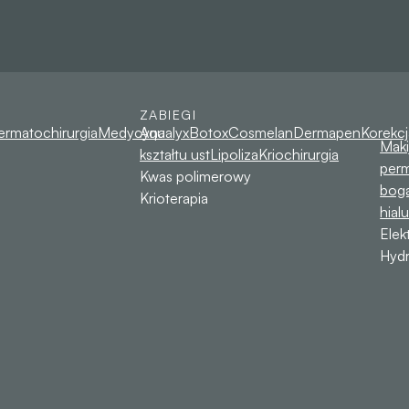
ZABIEGI
ermatochirurgia
Medycyna
Aqualyx
Botox
Cosmelan
Dermapen
Korekcj
Maki
kształtu ust
Lipoliza
Kriochirurgia
per
Kwas polimerowy
bog
Krioterapia
hial
Elek
Hydr