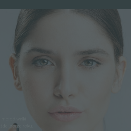
h metod walki
żdej porze roku.