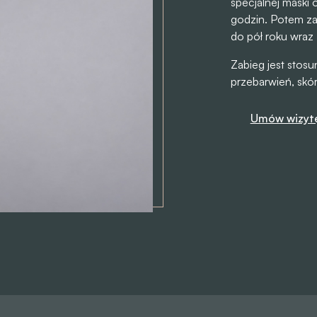
specjalnej maski
godzin. Potem zal
do pół roku wraz
Zabieg jest stosu
przebarwień, skór
Umów wizyt