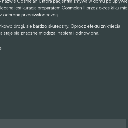
 o nazwie Cosmelan I, którą pacjentka zmywa w domu po upływi
ecana jest kuracja preparatem Cosmelan II przez okres kilku mie
 z ochroną przeciwsłoneczną.
nkowo drogi, ale bardzo skuteczny. Oprócz efektu zniknięcia
a staje się znaczne młodsza, napięta i odnowiona.
ę