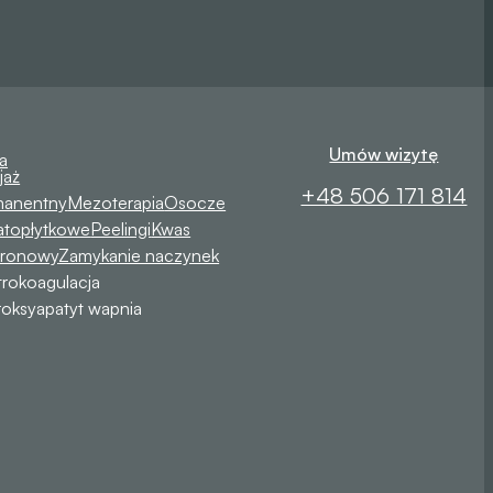
Umów wizytę
a
jaż
+48 506 171 814
manentny
Mezoterapia
Osocze
atopłytkowe
Peelingi
Kwas
uronowy
Zamykanie naczynek
trokoagulacja
oksyapatyt wapnia